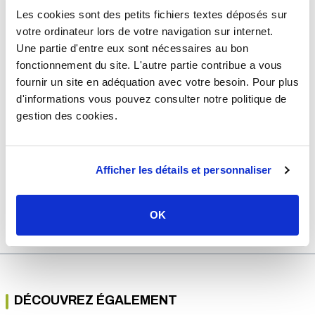
Les cookies sont des petits fichiers textes déposés sur
Usage
Chauffage
votre ordinateur lors de votre navigation sur internet.
Marque
Tucai
Une partie d'entre eux sont nécessaires au bon
fonctionnement du site. L'autre partie contribue a vous
Matière
Inox
fournir un site en adéquation avec votre besoin. Pour plus
Longueur
500 mm
d'informations vous pouvez consulter notre politique de
gestion des cookies.
Diamètre
Sanitaire : Ø12 et chauffage Ø16
Pression
10 bars
Température
max : 95°C
Afficher les détails et personnaliser
Garantie
2 ans
OK
Référence
d204047a
DÉCOUVREZ ÉGALEMENT