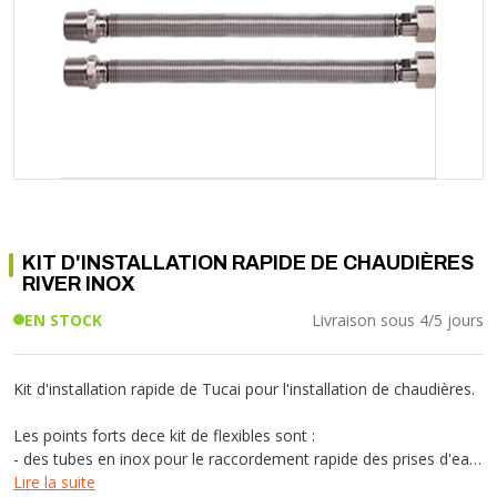
Soupape différentielle
PLOMBERIE PER
RACCORD PE (POLYÉTHYLÈNE)
SOLAIRE
EQUIPEMENT INDUSTRIEL
TRAPPE CHATIÈRE ET HUBLOT
Température
VOTRE SOLUTION CHAUFFAGE
RACCORD GALVA
PAC
COMMUNICATION
Vase d'expansion
Vanne de Température
RACCORD INOX
CHAUDIÈRE
COLLIER ET FIXATION
Vanne de zone
Vanne équilibrage
TUBE LAITON ET ECROU
TUBAGE CHEMINÉE CHAUDIÈRE POÊLE
CONNEXION
Vanne mélangeuse
TUYAU SOUPLE
CÂBLE
KIT FIXATION MURAL
GAINE
COLLECTEUR NOURRICE
ECLAIRAGE
VANNE D'ARRET
ECLAIRAGE PORTATIF
KIT D'INSTALLATION RAPIDE DE CHAUDIÈRES
ROBINET
LAMPE ET TORCHE
RIVER INOX
FLEXIBLE
PILES ET ACCUMULATEURS
EN STOCK
Livraison sous 4/5 jours
ETANCHÉITÉ RACCORDEMENT
BLOC DE SÉCURITÉ
FIXATION ET SUPPORT
SYSTÈMES DE SÉCURITÉ
RÉDUCTEUR DE PRESSION
VMC ET VENTILATION
Kit d'installation rapide de Tucai pour l'installation de chaudières.
COMPTEUR ET ACCESSOIRE
Les points forts dece kit de flexibles sont :
FILTRATION
- des tubes en inox pour le raccordement rapide des prises d'eau
de chaudière
Lire la suite