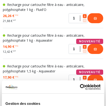
Recharge pour cartouche filtre à eau - anticalcaire,
polyphosphate 1 kg - Fluid'O
26,26 €
TTC
HT
21,88 €
Recharge pour cartouche filtre à eau - anticalcaire,
polyphosphate 1 kg - Aquawater
NOUVEAUTÉ
14,90 €
TTC
HT
12,42 €
Recharge pour cartouche filtre à eau - anticalcaire,
polyphosphate 1,5 kg - Aquawater
NOUVEAUTÉ
17,90 €
TTC
HT
14,92 €
Recharge pour cartouche filtre à eau - anticalcaire
et anticorrosion, silicophosphate 1 kg - Aquawater
NOUVEAUTÉ
Gestion des cookies