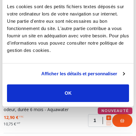
21,90 €
TTC
Les cookies sont des petits fichiers textes déposés sur
HT
18,25 €
votre ordinateur lors de votre navigation sur internet.
Une partie d'entre eux sont nécessaires au bon
Recharge pour cartouche filtre à eau - anticalcaire
fonctionnement du site. L'autre partie contribue a vous
et anticorrosion, silicophosphate 1,5 kg - Aquawater
fournir un site en adéquation avec votre besoin. Pour plus
NOUVEAUTÉ
24,90 €
TTC
d'informations vous pouvez consulter notre politique de
HT
20,75 €
gestion des cookies.
Afficher les détails et personnaliser
CARTOUCHE FILTRE À EAU - ANTI-GOÛT ET
ODEUR - FILTRATION STANDARD
OK
Cartouche filtre à eau pour robinet - anti-goût et
odeur, durée 6 mois - Aquawater
NOUVEAUTÉ
12,90 €
TTC
HT
10,75 €