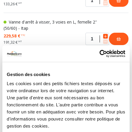
HT
133,26 €
Vanne d'arrêt à visser, 3 voies en L, femelle 2''
(50/60) - Itap
229,58 €
TTC
HT
191,32 €
VANNE D'ARRÊT 3 VOIES MANETTE PLATE -
Gestion des cookies
TYPE T
Les cookies sont des petits fichiers textes déposés sur
votre ordinateur lors de votre navigation sur internet.
Vanne d'arrêt à visser, 3 voies en T, femelle 3/8''
Une partie d'entre eux sont nécessaires au bon
(12/17) - Itap
fonctionnement du site. L'autre partie contribue a vous
37,10 €
TTC
fournir un site en adéquation avec votre besoin. Pour plus
HT
30,92 €
d'informations vous pouvez consulter notre politique de
gestion des cookies.