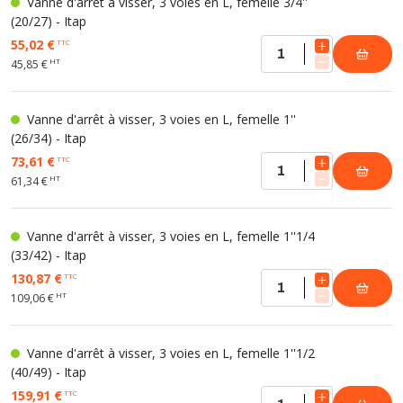
Vanne d'arrêt à visser, 3 voies en L, femelle 3/4''
(chaude/froide, eau de ville/eau de pluie).
(20/27) - Itap
- Installations industrielles : contrôle précis des fluides dans un
55,02 €
TTC
système complexe.
HT
45,85 €
Plomberie-pro vous propose une gamme de vannes à 3 voies
adaptées à tous vos besoins, pour une gestion efficace et
Vanne d'arrêt à visser, 3 voies en L, femelle 1''
optimisée de votre installation.
(26/34) - Itap
73,61 €
TTC
HT
61,34 €
Vanne d'arrêt à visser, 3 voies en L, femelle 1''1/4
(33/42) - Itap
130,87 €
TTC
HT
109,06 €
Vanne d'arrêt à visser, 3 voies en L, femelle 1''1/2
(40/49) - Itap
159,91 €
TTC