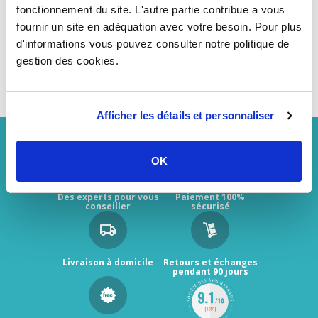
fonctionnement du site. L'autre partie contribue a vous
0,56 €
TTC
fournir un site en adéquation avec votre besoin. Pour plus
HT
0,47 €
d'informations vous pouvez consulter notre politique de
gestion des cookies.
Afficher les détails et personnaliser
OK
Des experts pour vous
Paiement 100%
conseiller
sécurisé
Livraison à domicile
Retours et échanges
pendant 90 jours