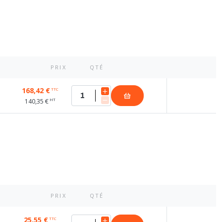
PRIX
QTÉ
168,42 €
TTC
HT
140,35 €
PRIX
QTÉ
25,55 €
TTC