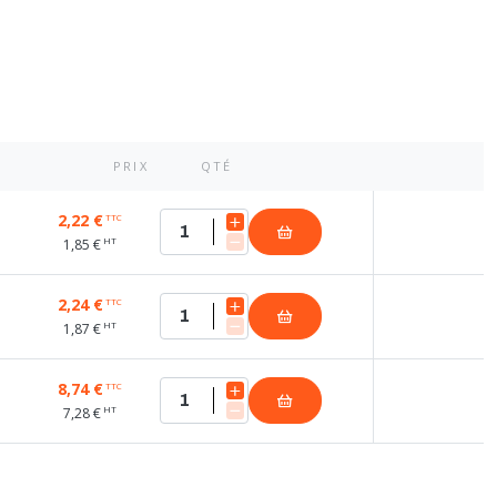
PRIX
QTÉ
2,22 €
TTC
HT
1,85 €
2,24 €
TTC
HT
1,87 €
8,74 €
TTC
HT
7,28 €