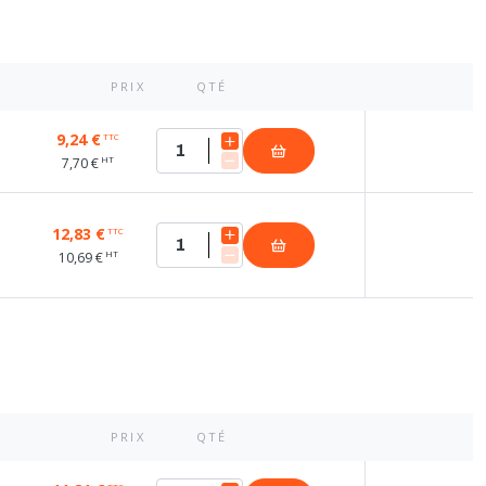
PRIX
QTÉ
9,24 €
TTC
HT
7,70 €
12,83 €
TTC
HT
10,69 €
PRIX
QTÉ