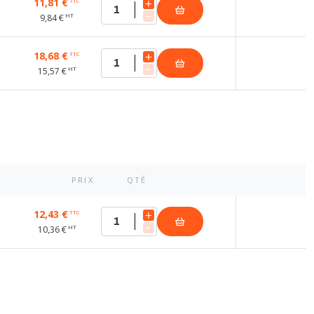
11,81 €
TTC
HT
9,84 €
18,68 €
TTC
HT
15,57 €
PRIX
QTÉ
12,43 €
TTC
HT
10,36 €