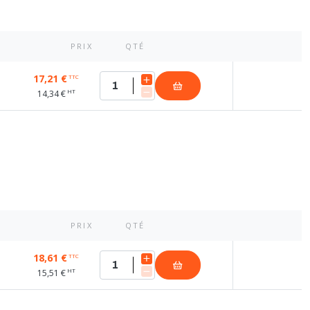
PRIX
QTÉ
17,21 €
TTC
HT
14,34 €
PRIX
QTÉ
18,61 €
TTC
HT
15,51 €