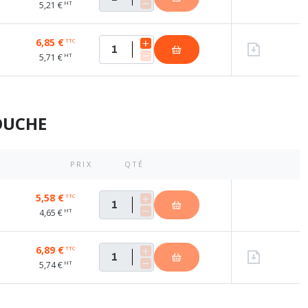
HT
5,21 €
6,85 €
TTC
HT
5,71 €
OUCHE
PRIX
QTÉ
5,58 €
TTC
HT
4,65 €
6,89 €
TTC
HT
5,74 €