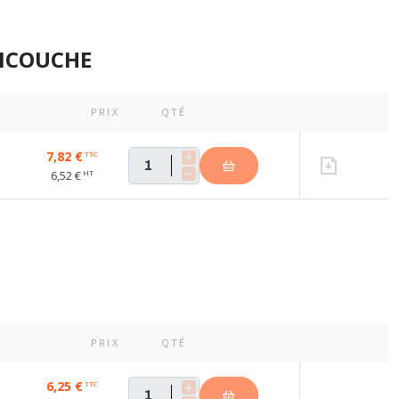
TICOUCHE
PRIX
QTÉ
7,82 €
TTC
HT
6,52 €
PRIX
QTÉ
6,25 €
TTC