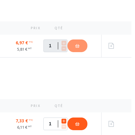
PRIX
QTÉ
6,97 €
TTC
HT
5,81 €
PRIX
QTÉ
7,33 €
TTC
HT
6,11 €