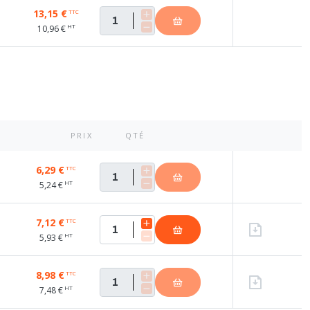
13,15 €
TTC
HT
10,96 €
PRIX
QTÉ
6,29 €
TTC
HT
5,24 €
7,12 €
TTC
HT
5,93 €
8,98 €
TTC
HT
7,48 €