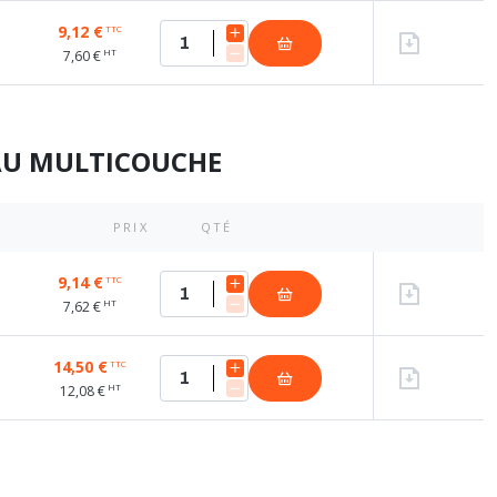
9,12 €
TTC
HT
7,60 €
AU MULTICOUCHE
PRIX
QTÉ
9,14 €
TTC
HT
7,62 €
14,50 €
TTC
HT
12,08 €