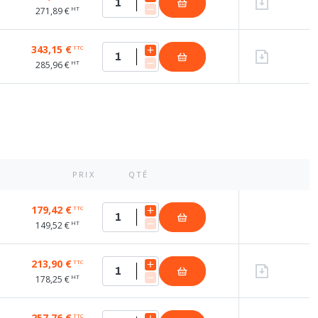
HT
271,89 €
343,15 €
TTC
HT
285,96 €
PRIX
QTÉ
179,42 €
TTC
HT
149,52 €
213,90 €
TTC
HT
178,25 €
257,76 €
TTC