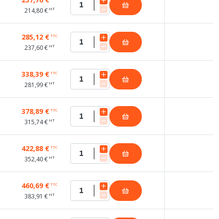
HT
214,80 €
285,12 €
TTC
HT
237,60 €
338,39 €
TTC
HT
281,99 €
378,89 €
TTC
HT
315,74 €
422,88 €
TTC
HT
352,40 €
460,69 €
TTC
HT
383,91 €