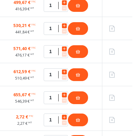
499,67 €
TTC
HT
416,39 €
530,21 €
TTC
HT
441,84 €
571,40 €
TTC
HT
476,17 €
612,59 €
TTC
HT
510,49 €
655,67 €
TTC
HT
546,39 €
2,72 €
TTC
HT
2,27 €