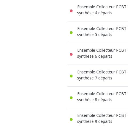
Radiateur Acier
TUBE CUIVRE
Vidage évier
performance
Ensemble Collecteur PCBT 
Accessoires vi
Tube cuivre nu
Radiateur Acie
Meuble sous-év
synthèse 4 départs
Tube cuivre gai
Radiateur acier 
Fixation pour r
Raccord Excent
RACCORD CUI
radiateur
Ensemble Collecteur PCBT 
A compression 
synthèse 5 départs
A encliqueter
A souder
Union
Ensemble Collecteur PCBT 
A sertir eau
A sertir gaz
synthèse 6 départs
Ecrou 6 pans
Ensemble Collecteur PCBT 
synthèse 7 départs
Ensemble Collecteur PCBT 
synthèse 8 départs
Ensemble Collecteur PCBT 
synthèse 9 départs