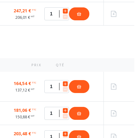
247,21 €
TTC
HT
206,01 €
PRIX
QTÉ
164,54 €
TTC
HT
137,12 €
181,06 €
TTC
HT
150,88 €
203,48 €
TTC