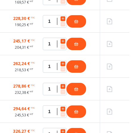
HT
169,57 €
228,30 €
TTC
HT
190,25 €
245,17 €
TTC
HT
204,31 €
262,24 €
TTC
HT
218,53 €
278,86 €
TTC
HT
232,38 €
294,64 €
TTC
HT
245,53 €
326,27 €
TTC