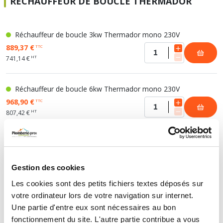
RÉCHAUFFEUR DE BOUCLE THERMADOR
Soupape différentielle
PLOMBERIE PER
RACCORD PE (POLYÉTHYLÈNE)
SOLAIRE
EQUIPEMENT INDUSTRIEL
TRAPPE CHATIÈRE ET HUBLOT
Température
VOTRE SOLUTION CHAUFFAGE
RACCORD GALVA
PAC
COMMUNICATION
Vase d'expansion
Vanne de Température
Réchauffeur de boucle 3kw Thermador mono 230V
RACCORD INOX
CHAUDIÈRE
COLLIER ET FIXATION
Vanne de zone
Vanne équilibrage
889,37 €
TTC
TUBE LAITON ET ECROU
TUBAGE CHEMINÉE CHAUDIÈRE POÊLE
CONNEXION
Vanne mélangeuse
HT
741,14 €
TUYAU SOUPLE
CÂBLE
KIT FIXATION MURAL
GAINE
Réchauffeur de boucle 6kw Thermador mono 230V
COLLECTEUR NOURRICE
ECLAIRAGE
968,90 €
TTC
VANNE D'ARRET
ECLAIRAGE PORTATIF
HT
807,42 €
ROBINET
LAMPE ET TORCHE
FLEXIBLE
PILES ET ACCUMULATEURS
Réchauffeur de boucle 3kw Thermador tri 400V
ETANCHÉITÉ RACCORDEMENT
BLOC DE SÉCURITÉ
911,05 €
TTC
FIXATION ET SUPPORT
SYSTÈMES DE SÉCURITÉ
HT
759,21 €
Gestion des cookies
RÉDUCTEUR DE PRESSION
VMC ET VENTILATION
Les cookies sont des petits fichiers textes déposés sur
COMPTEUR ET ACCESSOIRE
votre ordinateur lors de votre navigation sur internet.
Réchauffeur de boucle 6kw Thermador tri 400V
FILTRATION
Une partie d'entre eux sont nécessaires au bon
990,59 €
TTC
fonctionnement du site. L'autre partie contribue a vous
HT
825,49 €