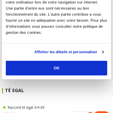
votre ordinateur lors de votre navigation sur internet.
Une partie d'entre eux sont nécessaires au bon
TÉ FEMELLE AU CENTRE
fonctionnement du site. L'autre partie contribue a vous
fournir un site en adéquation avec votre besoin. Pour plus
d'informations vous pouvez consulter notre politique de
Raccord té 3/4 EK vers femelle à visser
gestion des cookies.
4,68 €
TTC
HT
3,90 €
Afficher les détails et personnaliser
Raccord té 3/4 EK vers femelle à visser
6,11 €
TTC
HT
5,09 €
OK
TÉ EGAL
Raccord té égal 3/4 EK