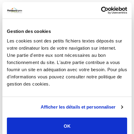
Raccord excentré de 50 mm à visser - mâle
femelle 1/2'' (15/21)
10,06 €
TTC
Gestion des cookies
HT
8,38 €
Les cookies sont des petits fichiers textes déposés sur
votre ordinateur lors de votre navigation sur internet.
Raccord excentré de 60 mm à visser - mâle
Une partie d'entre eux sont nécessaires au bon
femelle 1/2'' (15/21)
fonctionnement du site. L'autre partie contribue a vous
10,99 €
TTC
fournir un site en adéquation avec votre besoin. Pour plus
HT
9,16 €
d'informations vous pouvez consulter notre politique de
gestion des cookies.
RACCORD EXCENTRÉ À VISSER MÂLE FEMELLE
ET ÉCROU À CHAPEAU
Afficher les détails et personnaliser
OK
Raccord excentré de 10 mm à visser - mâle
femelle 1/2'' (15/21) et écrou à chapeau 3/4'' (20/27)