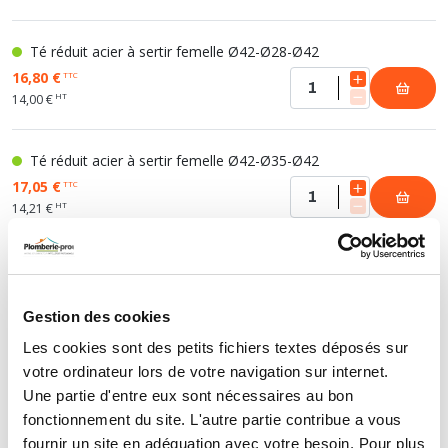
Té réduit acier à sertir femelle Ø42-Ø28-Ø42
16,80 €
TTC
HT
14,00 €
Té réduit acier à sertir femelle Ø42-Ø35-Ø42
17,05 €
TTC
HT
14,21 €
Té réduit acier à sertir femelle Ø54-Ø22-Ø54
18,88 €
TTC
Gestion des cookies
HT
15,73 €
Les cookies sont des petits fichiers textes déposés sur
votre ordinateur lors de votre navigation sur internet.
Té réduit acier à sertir femelle Ø54-Ø28-Ø54
Une partie d'entre eux sont nécessaires au bon
20,14 €
TTC
fonctionnement du site. L'autre partie contribue a vous
HT
16,78 €
fournir un site en adéquation avec votre besoin. Pour plus