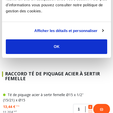
d'informations vous pouvez consulter notre politique de
Té réduit acier à sertir femelle Ø54-Ø35-Ø54
gestion des cookies.
19,33 €
TTC
HT
16,11 €
Afficher les détails et personnaliser
Té réduit acier à sertir femelle Ø54-Ø42-Ø54
21,66 €
TTC
OK
HT
18,05 €
RACCORD TÉ DE PIQUAGE ACIER À SERTIR
FEMELLE
Té de piquage acier à sertir femelle Ø15 x 1/2''
(15/21) x Ø15
13,44 €
TTC
HT
11,20 €