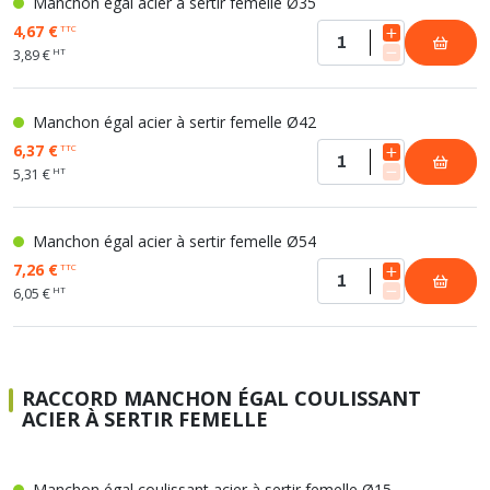
Manchon égal acier à sertir femelle Ø35
4,67 €
TTC
HT
3,89 €
Manchon égal acier à sertir femelle Ø42
6,37 €
TTC
HT
5,31 €
Manchon égal acier à sertir femelle Ø54
7,26 €
TTC
HT
6,05 €
RACCORD MANCHON ÉGAL COULISSANT
ACIER À SERTIR FEMELLE
Manchon égal coulissant acier à sertir femelle Ø15