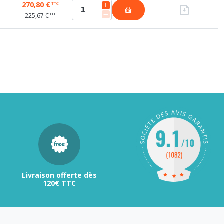
270,80 €
TTC
HT
225,67 €
Livraison offerte dès
120€ TTC