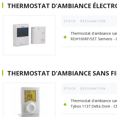
A sertir gaz
THERMOSTAT D'AMBIANCE ÉLECTRO
Ecrou 6 pans
STOCK
DÉSIGNATION
Thermostat d'ambiance sans
RDH100RF/SET Siemens - 
THERMOSTAT D'AMBIANCE SANS FI
STOCK
DÉSIGNATION
Thermostat d'ambiance san
Tybox 1137 Delta Dore - C