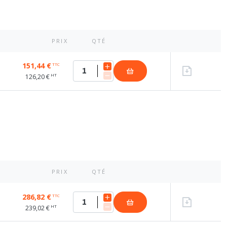
PRIX
QTÉ
151,44 €
TTC
HT
126,20 €
PRIX
QTÉ
286,82 €
TTC
HT
239,02 €