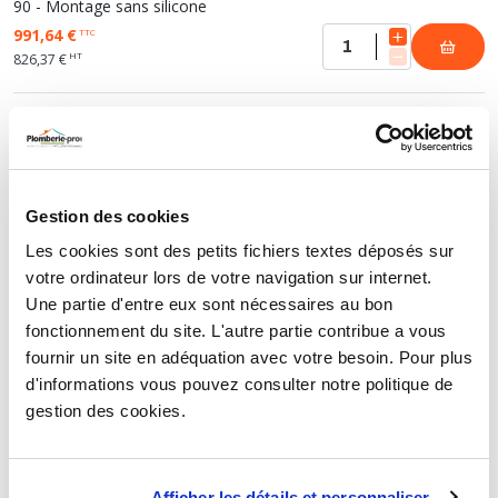
90 - Montage sans silicone
991,64 €
TTC
HT
826,37 €
CABINE DE DOUCHE HYDROMASSANTE SKADI
Gestion des cookies
Cabine de douche hydromassante Skadi 1/4 cercle
Les cookies sont des petits fichiers textes déposés sur
100 cm - Montage sans silicone
votre ordinateur lors de votre navigation sur internet.
1 041,72 €
TTC
Une partie d'entre eux sont nécessaires au bon
HT
868,10 €
fonctionnement du site. L'autre partie contribue a vous
fournir un site en adéquation avec votre besoin. Pour plus
d'informations vous pouvez consulter notre politique de
gestion des cookies.
CABINE DE DOUCHE HYDROMASSANTE
SOREN
Afficher les détails et personnaliser