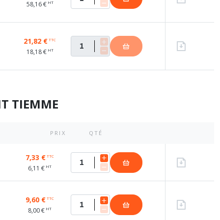
HT
58,16 €
21,82 €
TTC
HT
18,18 €
NT TIEMME
PRIX
QTÉ
7,33 €
TTC
HT
6,11 €
9,60 €
TTC
HT
8,00 €