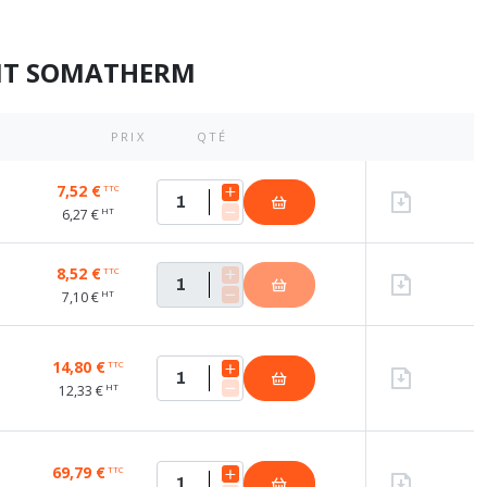
ANT SOMATHERM
PRIX
QTÉ
7,52 €
TTC
HT
6,27 €
8,52 €
TTC
HT
7,10 €
14,80 €
TTC
HT
12,33 €
69,79 €
TTC