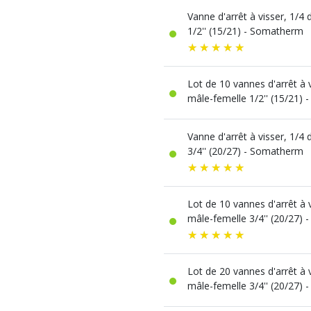
Radiateur Acier
TUBE CUIVRE
Vidage évier
performance
Vanne d'arrêt à visser, 1/4
Accessoires vi
Tube cuivre nu
Radiateur Acie
Meuble sous-év
1/2'' (15/21) - Somatherm
Tube cuivre gai
Radiateur acier 
Fixation pour r
Raccord Excent
RACCORD CUI
radiateur
A compression 
Lot de 10 vannes d'arrêt à v
A encliqueter
mâle-femelle 1/2'' (15/21)
A souder
Union
A sertir eau
A sertir gaz
Vanne d'arrêt à visser, 1/4
Ecrou 6 pans
3/4'' (20/27) - Somatherm
Lot de 10 vannes d'arrêt à v
mâle-femelle 3/4'' (20/27)
Lot de 20 vannes d'arrêt à v
mâle-femelle 3/4'' (20/27)