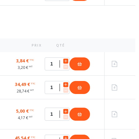
PRIX
QTÉ
3,84 €
TTC
HT
3,20 €
34,49 €
TTC
HT
28,74 €
5,00 €
TTC
HT
4,17 €
45,54 €
TTC