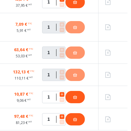
HT
37,95 €
7,09 €
TTC
HT
5,91 €
63,64 €
TTC
HT
53,03 €
132,13 €
TTC
HT
110,11 €
10,87 €
TTC
HT
9,06 €
97,48 €
TTC
HT
81,23 €