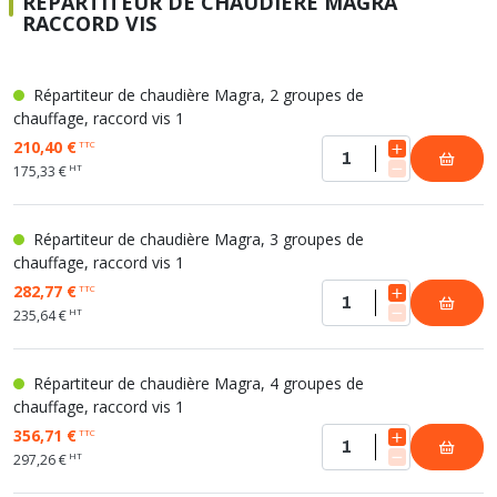
RÉPARTITEUR DE CHAUDIÈRE MAGRA
Soupape différentielle
PLOMBERIE PER
RACCORD PE (POLYÉTHYLÈNE)
SOLAIRE
EQUIPEMENT INDUSTRIEL
TRAPPE CHATIÈRE ET HUBLOT
RACCORD VIS
Température
VOTRE SOLUTION CHAUFFAGE
RACCORD GALVA
PAC
COMMUNICATION
Vase d'expansion
Vanne de Température
RACCORD INOX
CHAUDIÈRE
COLLIER ET FIXATION
Vanne de zone
Répartiteur de chaudière Magra, 2 groupes de
Vanne équilibrage
TUBE LAITON ET ECROU
TUBAGE CHEMINÉE CHAUDIÈRE POÊLE
CONNEXION
chauffage, raccord vis 1
Vanne mélangeuse
TUYAU SOUPLE
CÂBLE
210,40 €
TTC
KIT FIXATION MURAL
GAINE
HT
175,33 €
COLLECTEUR NOURRICE
ECLAIRAGE
VANNE D'ARRET
ECLAIRAGE PORTATIF
Répartiteur de chaudière Magra, 3 groupes de
chauffage, raccord vis 1
ROBINET
LAMPE ET TORCHE
282,77 €
TTC
FLEXIBLE
PILES ET ACCUMULATEURS
HT
235,64 €
ETANCHÉITÉ RACCORDEMENT
BLOC DE SÉCURITÉ
FIXATION ET SUPPORT
SYSTÈMES DE SÉCURITÉ
Répartiteur de chaudière Magra, 4 groupes de
RÉDUCTEUR DE PRESSION
VMC ET VENTILATION
chauffage, raccord vis 1
COMPTEUR ET ACCESSOIRE
356,71 €
TTC
FILTRATION
HT
297,26 €