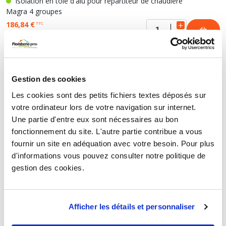
Isolation en tôle d'alu pour répartiteur de chaudière
Magra 4 groupes
186,84 €
TTC
HT
155,70 €
Isolation en tôle d'alu pour répartiteur de chaudière
Magra 5 groupes
Gestion des cookies
247,85 €
TTC
Les cookies sont des petits fichiers textes déposés sur
HT
206,54 €
votre ordinateur lors de votre navigation sur internet.
Une partie d'entre eux sont nécessaires au bon
fonctionnement du site. L'autre partie contribue a vous
Isolation en tôle d'alu pour répartiteur de chaudière
Magra 6 groupes
fournir un site en adéquation avec votre besoin. Pour plus
259,97 €
d'informations vous pouvez consulter notre politique de
TTC
HT
216,64 €
gestion des cookies.
Afficher les détails et personnaliser
FIXATION MURALE POUR RÉPARTITEUR
MAGRA