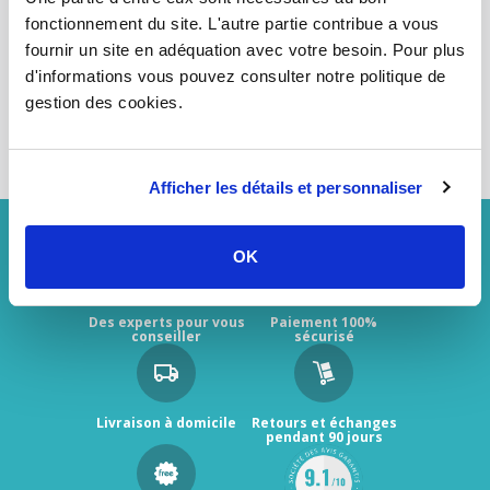
fonctionnement du site. L'autre partie contribue a vous
fournir un site en adéquation avec votre besoin. Pour plus
d'informations vous pouvez consulter notre politique de
gestion des cookies.
PORTE FUSIBLE
INTERRUPTEUR DIFFÉRENTIEL
DISJ
Afficher les détails et personnaliser
OK
Des experts pour vous
Paiement 100%
conseiller
sécurisé
Livraison à domicile
Retours et échanges
pendant 90 jours