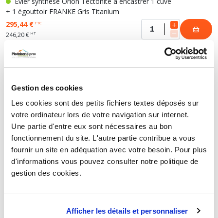
Evier synthèse Orion Tectonite à encastrer 1 cuve
+ 1 égouttoir FRANKE Gris Titanium
295,44 €
TTC
HT
246,20 €
EVIER SYNTHÈSE ORION TECTONITE À
Gestion des cookies
ENCASTRER 2 CUVES + 1 ÉGOUTTOIR FRANKE
Les cookies sont des petits fichiers textes déposés sur
votre ordinateur lors de votre navigation sur internet.
Evier synthèse Orion Tectonite à encastrer 2 cuves
Une partie d'entre eux sont nécessaires au bon
+ 1 égouttoir FRANKE Blanc Artic
fonctionnement du site. L'autre partie contribue a vous
371,06 €
TTC
fournir un site en adéquation avec votre besoin. Pour plus
HT
309,22 €
d'informations vous pouvez consulter notre politique de
gestion des cookies.
Evier synthèse Orion Tectonite à encastrer 2 cuves
+ 1 égouttoir FRANKE Carbone
371,06 €
TTC
Afficher les détails et personnaliser
HT