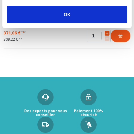
309,22 €
OK
Evier synthèse Orion Tectonite à encastrer 2 cuves
+ 1 égouttoir FRANKE Gris Titanium
371,06 €
TTC
HT
309,22 €
Des experts pour vous
Paiement 100%
conseiller
sécurisé