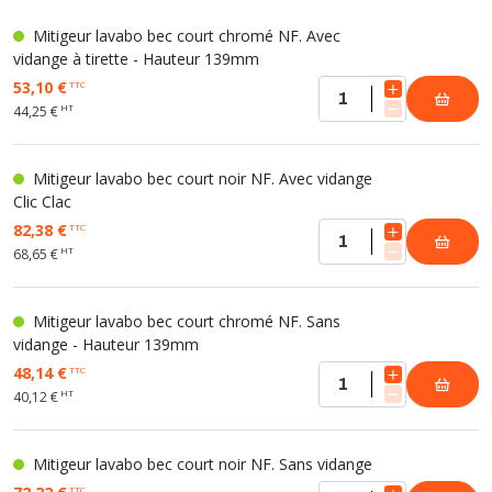
Soupape différentielle
PLOMBERIE PER
RACCORD PE (POLYÉTHYLÈNE)
SOLAIRE
EQUIPEMENT INDUSTRIEL
TRAPPE CHATIÈRE ET HUBLOT
Température
VOTRE SOLUTION CHAUFFAGE
Mitigeur lavabo bec court chromé NF. Avec
RACCORD GALVA
PAC
COMMUNICATION
Vase d'expansion
vidange à tirette - Hauteur 139mm
Vanne de Température
RACCORD INOX
CHAUDIÈRE
COLLIER ET FIXATION
Vanne de zone
53,10 €
TTC
Vanne équilibrage
TUBE LAITON ET ECROU
TUBAGE CHEMINÉE CHAUDIÈRE POÊLE
CONNEXION
HT
44,25 €
Vanne mélangeuse
TUYAU SOUPLE
CÂBLE
KIT FIXATION MURAL
GAINE
Mitigeur lavabo bec court noir NF. Avec vidange
COLLECTEUR NOURRICE
ECLAIRAGE
Clic Clac
82,38 €
VANNE D'ARRET
ECLAIRAGE PORTATIF
TTC
HT
68,65 €
ROBINET
LAMPE ET TORCHE
FLEXIBLE
PILES ET ACCUMULATEURS
Mitigeur lavabo bec court chromé NF. Sans
ETANCHÉITÉ RACCORDEMENT
BLOC DE SÉCURITÉ
vidange - Hauteur 139mm
FIXATION ET SUPPORT
SYSTÈMES DE SÉCURITÉ
48,14 €
TTC
RÉDUCTEUR DE PRESSION
VMC ET VENTILATION
HT
40,12 €
COMPTEUR ET ACCESSOIRE
FILTRATION
Mitigeur lavabo bec court noir NF. Sans vidange
TTC