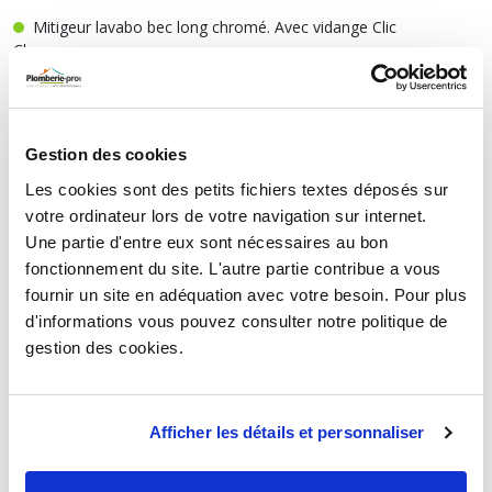
Mitigeur lavabo bec long chromé. Avec vidange Clic
Clac
141,34 €
TTC
HT
117,78 €
Gestion des cookies
Mitigeur lavabo bec long chromé. Sans vidange
Les cookies sont des petits fichiers textes déposés sur
119,74 €
TTC
votre ordinateur lors de votre navigation sur internet.
HT
99,78 €
Une partie d'entre eux sont nécessaires au bon
fonctionnement du site. L'autre partie contribue a vous
fournir un site en adéquation avec votre besoin. Pour plus
d'informations vous pouvez consulter notre politique de
MITIGEUR LAVABO BEC LONG EUROSMART
gestion des cookies.
Mitigeur de lavabo Grohe Eurosmart M-Size,
chromé Hauteur 195 mm, avec bonde à tirette
Afficher les détails et personnaliser
107,70 €
TTC
HT
89,75 €