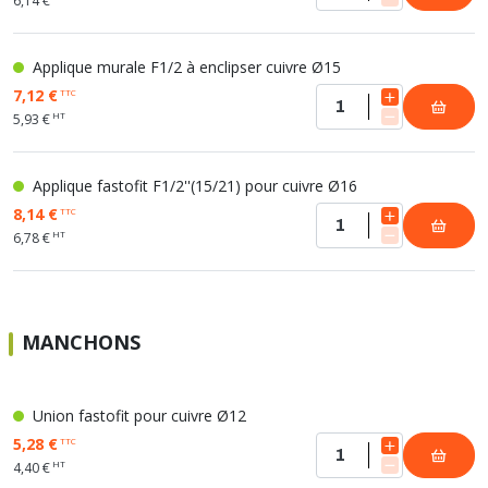
6,14 €
Applique murale F1/2 à enclipser cuivre Ø15
7,12 €
TTC
HT
5,93 €
Applique fastofit F1/2''(15/21) pour cuivre Ø16
8,14 €
TTC
HT
6,78 €
MANCHONS
Union fastofit pour cuivre Ø12
5,28 €
TTC
HT
4,40 €