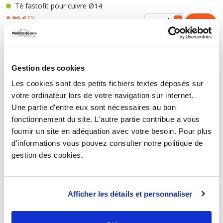
Té fastofit pour cuivre Ø14
8,90 €
TTC
HT
7,42 €
Té fastofit pour cuivre Ø16
Gestion des cookies
9,85 €
TTC
Les cookies sont des petits fichiers textes déposés sur
HT
8,21 €
votre ordinateur lors de votre navigation sur internet.
Une partie d'entre eux sont nécessaires au bon
Té fastofit pour cuivre Ø18
fonctionnement du site. L'autre partie contribue a vous
13,32 €
TTC
fournir un site en adéquation avec votre besoin. Pour plus
HT
11,10 €
d'informations vous pouvez consulter notre politique de
gestion des cookies.
Té fastofit pour cuivre Ø22
16,22 €
TTC
HT
13,52 €
Afficher les détails et personnaliser