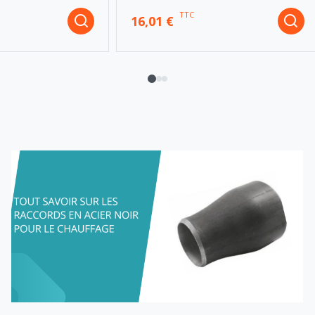
TTC
16,01 €