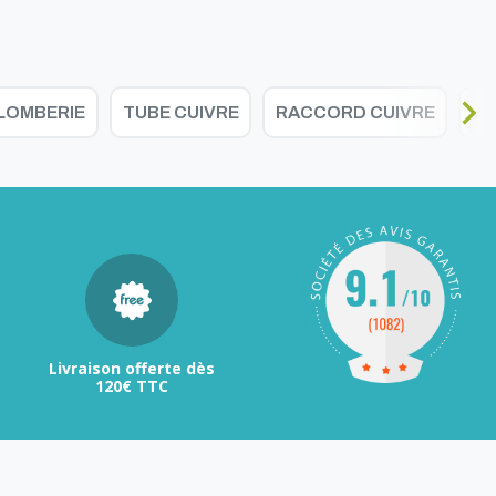
LOMBERIE
TUBE CUIVRE
RACCORD CUIVRE
RA
Livraison offerte dès
120€ TTC