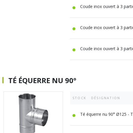
Radiateur Acier
TUBE CUIVRE
Vidage évier
performance
Coude inox ouvert à 3 part
Accessoires vi
Tube cuivre nu
Radiateur Acie
Meuble sous-év
Tube cuivre gai
Radiateur acier 
Fixation pour r
Raccord Excent
RACCORD CUI
Coude inox ouvert à 3 part
radiateur
A compression 
A encliqueter
A souder
Union
Coude inox ouvert à 3 part
A sertir eau
A sertir gaz
Ecrou 6 pans
TÉ ÉQUERRE NU 90°
STOCK
DÉSIGNATION
Té équerre nu 90° Ø125 - 