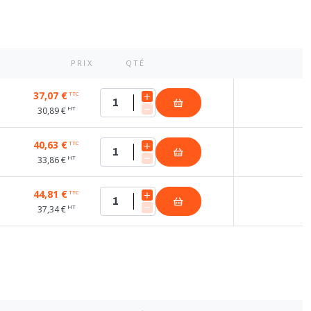
PRIX
QTÉ
37,07 €
TTC
HT
30,89 €
40,63 €
TTC
HT
33,86 €
44,81 €
TTC
HT
37,34 €