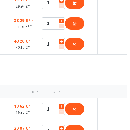
HT
29,94 €
38,29 €
TTC
HT
31,91 €
48,20 €
TTC
HT
40,17 €
PRIX
QTÉ
19,62 €
TTC
HT
16,35 €
20,87 €
TTC