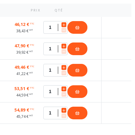
PRIX
QTÉ
46,12 €
TTC
HT
38,43 €
47,90 €
TTC
HT
39,92 €
49,46 €
TTC
HT
41,22 €
53,51 €
TTC
HT
44,59 €
54,89 €
TTC
HT
45,74 €