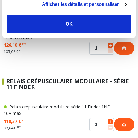
RELAIS CRÉPUSCULAIRE MONOBLOC - SÉRIE
Afficher les détails et personnaliser
10.41 FINDER
OK
Relais crépusculaire monobloc série 10.41 Finder
1NO 16A max
126,10 €
TTC
HT
105,08 €
RELAIS CRÉPUSCULAIRE MODULAIRE - SÉRIE
11 FINDER
Relais crépusculaire modulaire série 11 Finder 1NO
16A max
118,37 €
TTC
HT
98,64 €