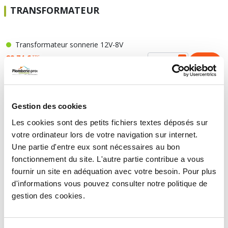
TRANSFORMATEUR
Transformateur sonnerie 12V-8V
89,74 €
TTC
HT
74,78 €
Gestion des cookies
RELAIS TEMPORISÉS
Les cookies sont des petits fichiers textes déposés sur
votre ordinateur lors de votre navigation sur internet.
Une partie d'entre eux sont nécessaires au bon
Relais temporisés modulaires série 80, 12 à 400V,
fonctionnement du site. L'autre partie contribue a vous
16/30A 1 module
fournir un site en adéquation avec votre besoin. Pour plus
57,48 €
TTC
d'informations vous pouvez consulter notre politique de
HT
47,90 €
gestion des cookies.