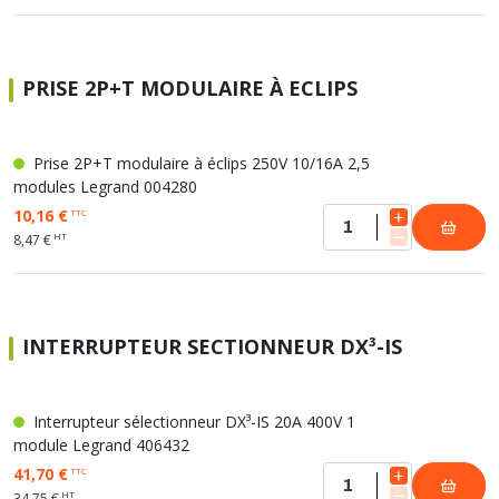
PRISE 2P+T MODULAIRE À ECLIPS
Prise 2P+T modulaire à éclips 250V 10/16A 2,5
modules Legrand 004280
10,16 €
TTC
HT
8,47 €
INTERRUPTEUR SECTIONNEUR DX³-IS
Interrupteur sélectionneur DX³-IS 20A 400V 1
module Legrand 406432
41,70 €
TTC
HT
34,75 €