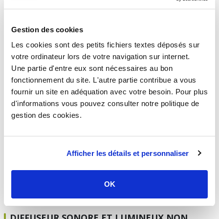
ALARME INCENDIE 12 VOLT
Gestion des cookies
Tableau d'alarme incendie de type 4 - 1 boucle -
Ura
Les cookies sont des petits fichiers textes déposés sur
539,14 €
votre ordinateur lors de votre navigation sur internet.
TTC
HT
449,28 €
Une partie d'entre eux sont nécessaires au bon
fonctionnement du site. L'autre partie contribue a vous
fournir un site en adéquation avec votre besoin. Pour plus
d'informations vous pouvez consulter notre politique de
DIFFUSEUR LUMINEUX URA
gestion des cookies.
Diffuseur lumineux Ura
Afficher les détails et personnaliser
78,55 €
TTC
HT
65,46 €
OK
DIFFUSEUR SONORE ET LUMINEUX NON