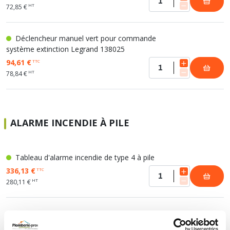
HT
72,85 €
Déclencheur manuel vert pour commande
système extinction Legrand 138025
94,61 €
TTC
HT
78,84 €
ALARME INCENDIE À PILE
Tableau d'alarme incendie de type 4 à pile
336,13 €
TTC
HT
280,11 €