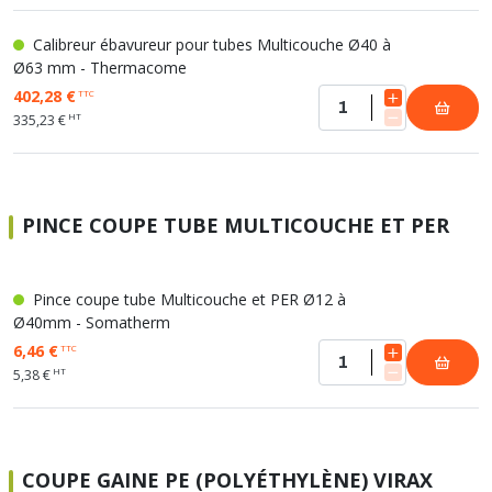
Calibreur ébavureur pour tubes Multicouche Ø40 à
Ø63 mm - Thermacome
402,28 €
TTC
HT
335,23 €
PINCE COUPE TUBE MULTICOUCHE ET PER
Pince coupe tube Multicouche et PER Ø12 à
Ø40mm - Somatherm
6,46 €
TTC
HT
5,38 €
COUPE GAINE PE (POLYÉTHYLÈNE) VIRAX