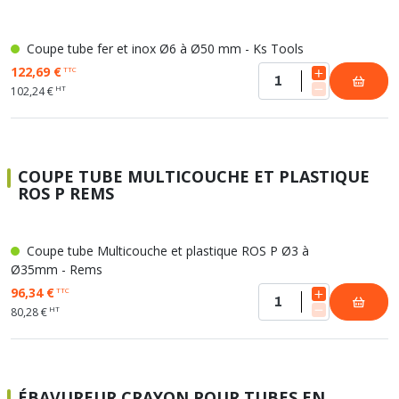
Coupe tube fer et inox Ø6 à Ø50 mm - Ks Tools
122,69 €
TTC
HT
102,24 €
COUPE TUBE MULTICOUCHE ET PLASTIQUE
ROS P REMS
Coupe tube Multicouche et plastique ROS P Ø3 à
Ø35mm - Rems
96,34 €
TTC
HT
80,28 €
ÉBAVUREUR CRAYON POUR TUBES EN