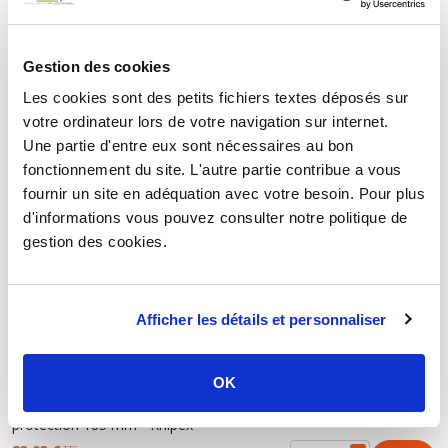
HT
5,89 €
Gestion des cookies
Les cookies sont des petits fichiers textes déposés sur
COUPE TUBE CUIVRE ZR 35 VIRAX
votre ordinateur lors de votre navigation sur internet.
Une partie d'entre eux sont nécessaires au bon
fonctionnement du site. L'autre partie contribue a vous
Coupe tube cuivre ZR 35 Ø3 à Ø35 mm - Virax
fournir un site en adéquation avec votre besoin. Pour plus
68,36 €
TTC
d'informations vous pouvez consulter notre politique de
HT
56,97 €
gestion des cookies.
PINCE COUPANTE POUR TUBES FLEXIBLES ET
Afficher les détails et personnaliser
GAINES DE PROTECTION
OK
Pince coupante pour tubes flexibles et gaines de
protection 185 mm - Knipex
TTC