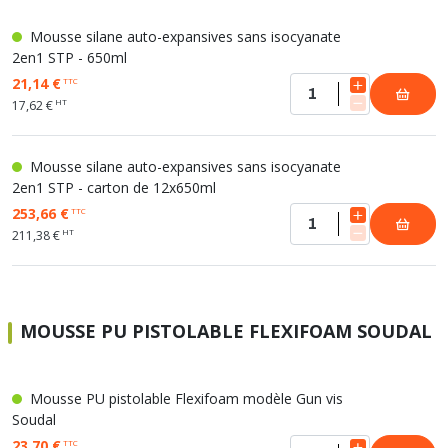
Mousse silane auto-expansives sans isocyanate
2en1 STP - 650ml
21,14 €
TTC
HT
17,62 €
Mousse silane auto-expansives sans isocyanate
2en1 STP - carton de 12x650ml
253,66 €
TTC
HT
211,38 €
MOUSSE PU PISTOLABLE FLEXIFOAM SOUDAL
Mousse PU pistolable Flexifoam modèle Gun vis
Soudal
23,70 €
TTC