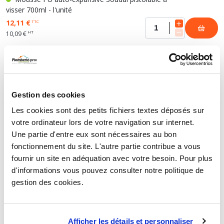
visser 700ml - l'unité
12,11 €
TTC
HT
10,09 €
Mousse PU auto-expansive Soudal pistolable à
visser 700ml - carton de 12
154,68 €
TTC
Gestion des cookies
HT
128,90 €
Les cookies sont des petits fichiers textes déposés sur
votre ordinateur lors de votre navigation sur internet.
Une partie d'entre eux sont nécessaires au bon
MOUSSE POLYURÉTHANE CRC COUPE-FEU
fonctionnement du site. L'autre partie contribue a vous
2EN1
fournir un site en adéquation avec votre besoin. Pour plus
d'informations vous pouvez consulter notre politique de
gestion des cookies.
Mousse polyuréthane CRC coupe-feu 2en1 -
cartouche 1000ml
42,31 €
TTC
Afficher les détails et personnaliser
HT
35,26 €