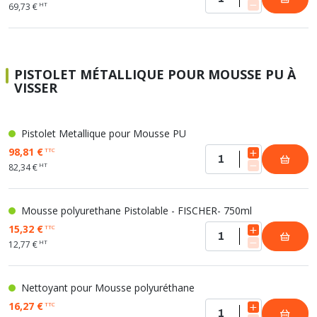
HT
69,73 €
PISTOLET MÉTALLIQUE POUR MOUSSE PU À
VISSER
Pistolet Metallique pour Mousse PU
98,81 €
TTC
HT
82,34 €
Mousse polyurethane Pistolable - FISCHER- 750ml
15,32 €
TTC
HT
12,77 €
Nettoyant pour Mousse polyuréthane
16,27 €
TTC