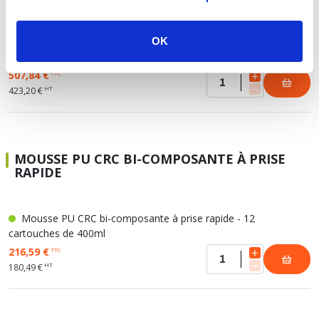
Mousse polyuréthane CRC coupe-feu 2en1 - 12
OK
cartouches de 1000ml
507,84 €
TTC
HT
423,20 €
MOUSSE PU CRC BI-COMPOSANTE À PRISE
RAPIDE
Mousse PU CRC bi-composante à prise rapide - 12
cartouches de 400ml
216,59 €
TTC
HT
180,49 €