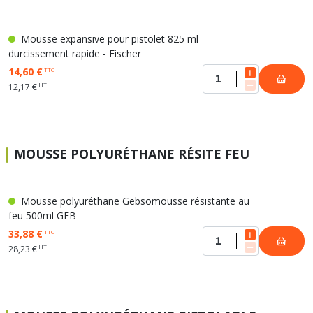
Mousse expansive pour pistolet 825 ml
durcissement rapide - Fischer
14,60 €
TTC
HT
12,17 €
MOUSSE POLYURÉTHANE RÉSITE FEU
Mousse polyuréthane Gebsomousse résistante au
feu 500ml GEB
33,88 €
TTC
HT
28,23 €