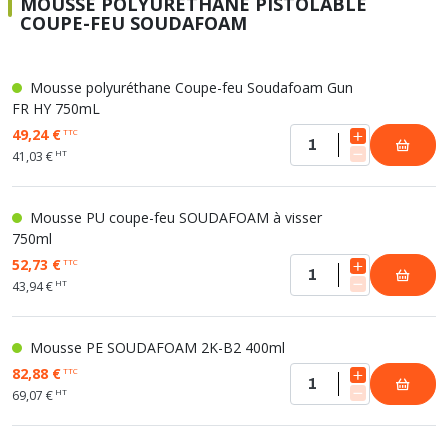
MOUSSE POLYURÉTHANE PISTOLABLE
COUPE-FEU SOUDAFOAM
Mousse polyuréthane Coupe-feu Soudafoam Gun
FR HY 750mL
49,24 €
TTC
HT
41,03 €
Mousse PU coupe-feu SOUDAFOAM à visser
750ml
52,73 €
TTC
HT
43,94 €
Mousse PE SOUDAFOAM 2K-B2 400ml
82,88 €
TTC
HT
69,07 €