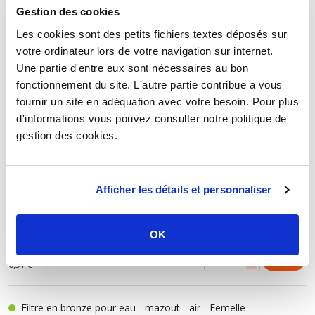
Gestion des cookies
Filtre en bronze pour eau - mazout - air - Femelle
Les cookies sont des petits fichiers textes déposés sur
15/21
votre ordinateur lors de votre navigation sur internet.
6,01 €
TTC
Une partie d'entre eux sont nécessaires au bon
HT
5,01 €
fonctionnement du site. L'autre partie contribue a vous
fournir un site en adéquation avec votre besoin. Pour plus
d'informations vous pouvez consulter notre politique de
Filtre en bronze pour eau - mazout - air - Femelle
gestion des cookies.
20/27
8,09 €
TTC
HT
6,74 €
Afficher les détails et personnaliser
Filtre en bronze pour eau - mazout - air - Femelle
26/34
OK
7,81 €
TTC
HT
6,51 €
Filtre en bronze pour eau - mazout - air - Femelle