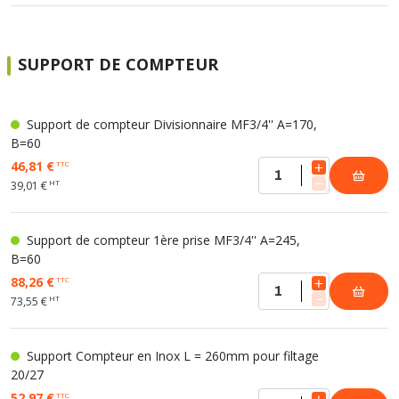
SUPPORT DE COMPTEUR
Support de compteur Divisionnaire MF3/4'' A=170,
B=60
46,81 €
TTC
HT
39,01 €
Support de compteur 1ère prise MF3/4'' A=245,
B=60
88,26 €
TTC
HT
73,55 €
Support Compteur en Inox L = 260mm pour filtage
20/27
52,97 €
TTC