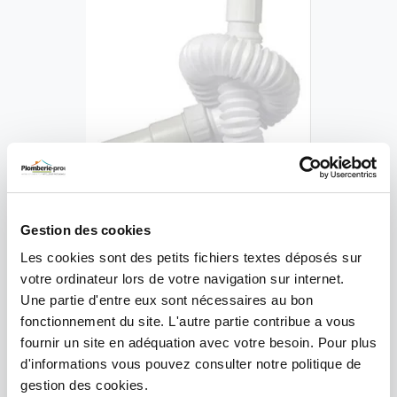
Les vidages flexibles sont des éléments essentiels pour une
installation sanitaire réussie. Ils permettent d’évacuer
efficacement les eaux usées tout en offrant une grande flexibilité
Gestion des cookies
d’installation. Notre page propose une large gamme de flexibles
Les cookies sont des petits fichiers textes déposés sur
de vidange avec écrou libre en
32mm
et
40mm
, ainsi que des
votre ordinateur lors de votre navigation sur internet.
flexibles de vidange à coller en 40mm.
Une partie d'entre eux sont nécessaires au bon
Pour une installation encore plus robuste, optez pour nos
fonctionnement du site. L'autre partie contribue a vous
flexibles PVC Armé pour évacuation sanitaire et leurs embouts
fournir un site en adéquation avec votre besoin. Pour plus
adaptés. Nous proposons également des raccords à visser, à
d'informations vous pouvez consulter notre politique de
joint connique et coude pour flexible d’évacuation diam 40. Enfin,
gestion des cookies.
découvrez notre gamme de flexibles d’évacuation Regplast au