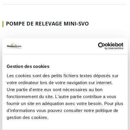
POMPE DE RELEVAGE MINI-SVO
Pompe submersible pour eaux usées inox 750W
avec interrupteur à flotteur
195,43 €
TTC
HT
162,86 €
Gestion des cookies
Les cookies sont des petits fichiers textes déposés sur
votre ordinateur lors de votre navigation sur internet.
Une partie d'entre eux sont nécessaires au bon
STATION DE RELEVAGE DES EAUX USÉES ET
CHARGÉES FEKAFOS ENTER JELTY
fonctionnement du site. L'autre partie contribue a vous
fournir un site en adéquation avec votre besoin. Pour plus
d'informations vous pouvez consulter notre politique de
Station de relevage des eaux usées et chargées
gestion des cookies.
Fekafos Enter Jelty
2 176,54 €
TTC