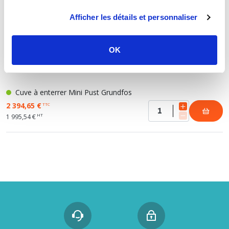
HT
1 813,78 €
Afficher les détails et personnaliser
OK
CUVE À ENTERRER MINI PUST GRUNDFOS
Cuve à enterrer Mini Pust Grundfos
2 394,65 €
TTC
HT
1 995,54 €