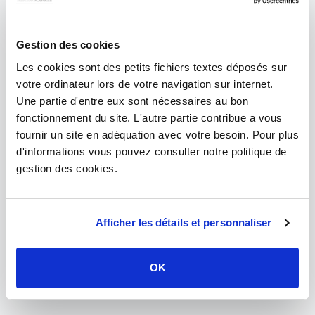
Gestion des cookies
Les cookies sont des petits fichiers textes déposés sur
votre ordinateur lors de votre navigation sur internet.
Une partie d'entre eux sont nécessaires au bon
fonctionnement du site. L'autre partie contribue a vous
fournir un site en adéquation avec votre besoin. Pour plus
d'informations vous pouvez consulter notre politique de
Accessoires extracteur
gestion des cookies.
d'air
Gaines, grilles et chapeau de
ventilation pour un
Afficher les détails et personnaliser
remplacement ou une
nouvelle installation
d'extracteur d'air.
OK