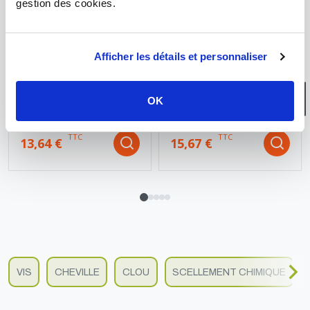
gestion des cookies.
MASTIC COLLE
CHEVILLE PLACO
MASTIC POLYMÈRE MSP
CHEVILLES
Afficher les détails et personnaliser
107 BOSTIK BLANC -
MÉTALLIQUES POUR
290ML
CORPS CREUX HM 5X37
AVEC PATTE À VIS POUR
PLAQUE 6 À 15 MM
OK
BOÎTE DE 50 PIÈCES -
FISCHER
TTC
TTC
13,64 €
15,67 €
VIS
CHEVILLE
CLOU
SCELLEMENT CHIMIQUE