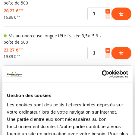
boîte de 500
20,23 €
TTC
HT
16,86 €
Vis autoperceuse longue tête fraisée 3,5x15,9 -
boîte de 500
23,27 €
TTC
HT
19,39 €
Vis autoperceuse longue tête fraisée 3,5x19 - boîte
de 500
26,08 €
TTC
Gestion des cookies
HT
21,73 €
Les cookies sont des petits fichiers textes déposés sur
votre ordinateur lors de votre navigation sur internet.
Vis autoperceuse longue tête fraisée 3,5x25,4 -
Une partie d'entre eux sont nécessaires au bon
boîte de 500
fonctionnement du site. L'autre partie contribue a vous
25,72 €
TTC
fournir un site en adéquation avec votre besoin. Pour plus
HT
21,43 €