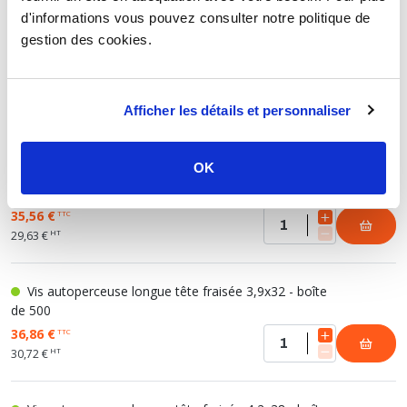
d'informations vous pouvez consulter notre politique de
gestion des cookies.
Vis autoperceuse longue tête fraisée 3,9x15,9 -
boîte de 500
27,92 €
TTC
Afficher les détails et personnaliser
HT
23,27 €
OK
Vis autoperceuse longue tête fraisée 3,9x25,4 -
boîte de 500
35,56 €
TTC
HT
29,63 €
Vis autoperceuse longue tête fraisée 3,9x32 - boîte
de 500
36,86 €
TTC
HT
30,72 €