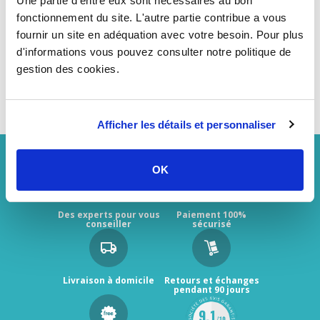
Une partie d'entre eux sont nécessaires au bon
Sable de filtration quartzeux 0,71 - 1,25 mm
fonctionnement du site. L'autre partie contribue a vous
15,86 €
TTC
fournir un site en adéquation avec votre besoin. Pour plus
HT
13,22 €
d'informations vous pouvez consulter notre politique de
gestion des cookies.
Afficher les détails et personnaliser
OK
Des experts pour vous
Paiement 100%
conseiller
sécurisé
Livraison à domicile
Retours et échanges
pendant 90 jours