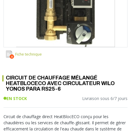
Soupape différentielle
PLOMBERIE PER
RACCORD PE (POLYÉTHYLÈNE)
SOLAIRE
EQUIPEMENT INDUSTRIEL
TRAPPE CHATIÈRE ET HUBLOT
Température
VOTRE SOLUTION CHAUFFAGE
RACCORD GALVA
PAC
COMMUNICATION
Vase d'expansion
Vanne de Température
RACCORD INOX
CHAUDIÈRE
COLLIER ET FIXATION
Vanne de zone
Vanne équilibrage
TUBE LAITON ET ECROU
TUBAGE CHEMINÉE CHAUDIÈRE POÊLE
CONNEXION
Vanne mélangeuse
TUYAU SOUPLE
CÂBLE
KIT FIXATION MURAL
GAINE
COLLECTEUR NOURRICE
ECLAIRAGE
Fiche technique
VANNE D'ARRET
ECLAIRAGE PORTATIF
ROBINET
LAMPE ET TORCHE
CIRCUIT DE CHAUFFAGE MÉLANGÉ
FLEXIBLE
PILES ET ACCUMULATEURS
HEATBLOCECO AVEC CIRCULATEUR WILO
ETANCHÉITÉ RACCORDEMENT
BLOC DE SÉCURITÉ
YONOS PARA RS25-6
FIXATION ET SUPPORT
SYSTÈMES DE SÉCURITÉ
EN STOCK
Livraison sous 6/7 jours
RÉDUCTEUR DE PRESSION
VMC ET VENTILATION
COMPTEUR ET ACCESSOIRE
Circuit de chauffage direct HeatBlocECO conçu pour les
FILTRATION
chaudières ou les services de chauffe-glissant. Il permet de gérer
efficacement la circulation de l'eau chaude dans le système de