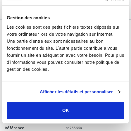
DESCRIPTIF
Gestion des cookies
Les cookies sont des petits fichiers textes déposés sur
DÉTAILS TECHNIQUES
votre ordinateur lors de votre navigation sur internet.
Type de produit
Circuit de chauffage
Une partie d'entre eux sont nécessaires au bon
fonctionnement du site. L'autre partie contribue a vous
Usage
Chaudière
fournir un site en adéquation avec votre besoin. Pour plus
Marque
Sélection P Pro
d'informations vous pouvez consulter notre politique de
gestion des cookies.
Matière
Laiton
Raccordement
2x Femelle 1" (26/34) - Mâle /
Femelle 1"1/2 (40/49)
Afficher les détails et personnaliser
Pression
6 bars
Température
max : 110°C
OK
Garantie
2 ans
Référence
so75566a