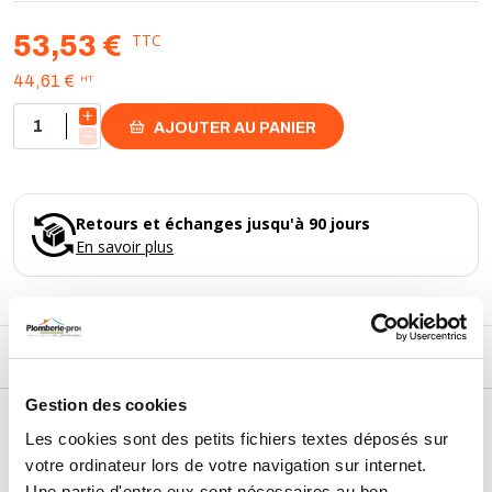
TTC
53,53 €
HT
44,61 €
AJOUTER AU PANIER
Retours et échanges jusqu'à 90 jours
En savoir plus
DESCRIPTIF
Gestion des cookies
DÉTAILS TECHNIQUES
Les cookies sont des petits fichiers textes déposés sur
votre ordinateur lors de votre navigation sur internet.
Type de produit
Produit d'entretien
Une partie d'entre eux sont nécessaires au bon