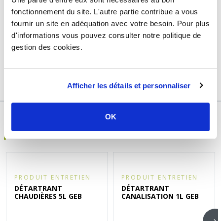
Usage
Chauffage
fonctionnement du site. L'autre partie contribue a vous
fournir un site en adéquation avec votre besoin. Pour plus
Marque
Geb
d'informations vous pouvez consulter notre politique de
Quantité
650 ml
gestion des cookies.
Garantie
2 ans
Référence
d165800a
Afficher les détails et personnaliser
OK
DÉCOUVREZ ÉGALEMENT
PRODUIT ENTRETIEN
PRODUIT ENTRETIEN
DÉTARTRANT
DÉTARTRANT
CHAUDIÈRES 5L GEB
CANALISATION 1L GEB