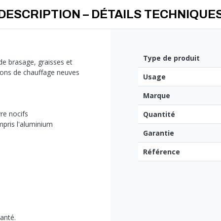
DESCRIPTION – DÉTAILS TECHNIQUE
Type de produit
de brasage, graisses et
lations de chauffage neuves
Usage
Marque
vre nocifs
Quantité
mpris l'aluminium
Garantie
Référence
anté.