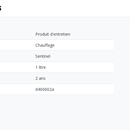
S
Produit d'entretien
Chauffage
Sentinel
1 litre
2 ans
d400602a