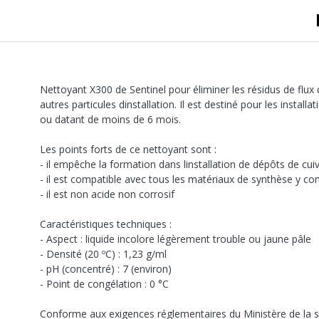
A sertir gaz
Ecrou 6 pans
Nettoyant X300 de Sentinel pour éliminer les résidus de flux 
autres particules dinstallation. Il est destiné pour les instal
ou datant de moins de 6 mois.
Les points forts de ce nettoyant sont :
- il empêche la formation dans linstallation de dépôts de cui
- il est compatible avec tous les matériaux de synthèse y co
- il est non acide non corrosif
Caractéristiques techniques :
- Aspect : liquide incolore légèrement trouble ou jaune pâle
- Densité (20 ºC) : 1,23 g/ml
- pH (concentré) : 7 (environ)
- Point de congélation : 0 °C
Conforme aux exigences réglementaires du Ministère de la s