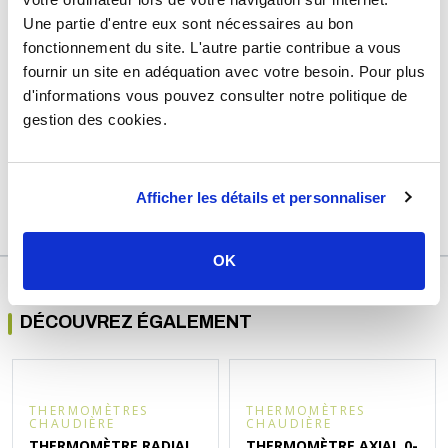
Une partie d'entre eux sont nécessaires au bon
Usage
Chauffage
fonctionnement du site. L'autre partie contribue a vous
Marque
Sélection P Pro
fournir un site en adéquation avec votre besoin. Pour plus
d'informations vous pouvez consulter notre politique de
Raccordement
Mâle 1/2" (15/21)
gestion des cookies.
Température
min : 0°C / max : 130°C
Garantie
2 ans
Afficher les détails et personnaliser
Référence
d351015a
OK
DÉCOUVREZ ÉGALEMENT
THERMOMÈTRES
THERMOMÈTRES
CHAUDIÈRE
CHAUDIÈRE
THERMOMÈTRE RADIAL
THERMOMÈTRE AXIAL 0-