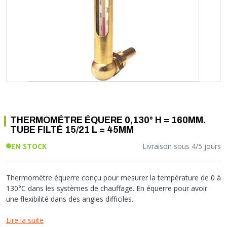
Soupape différentielle
PLOMBERIE PER
RACCORD PE (POLYÉTHYLÈNE)
SOLAIRE
EQUIPEMENT INDUSTRIEL
TRAPPE CHATIÈRE ET HUBLOT
Température
VOTRE SOLUTION CHAUFFAGE
RACCORD GALVA
PAC
COMMUNICATION
Vase d'expansion
Vanne de Température
RACCORD INOX
CHAUDIÈRE
COLLIER ET FIXATION
Vanne de zone
Vanne équilibrage
TUBE LAITON ET ECROU
TUBAGE CHEMINÉE CHAUDIÈRE POÊLE
CONNEXION
Vanne mélangeuse
TUYAU SOUPLE
CÂBLE
KIT FIXATION MURAL
GAINE
COLLECTEUR NOURRICE
ECLAIRAGE
VANNE D'ARRET
ECLAIRAGE PORTATIF
THERMOMÉTRE ÉQUERE 0,130° H = 160MM.
ROBINET
LAMPE ET TORCHE
TUBE FILTÉ 15/21 L = 45MM
FLEXIBLE
PILES ET ACCUMULATEURS
EN STOCK
Livraison sous 4/5 jours
ETANCHÉITÉ RACCORDEMENT
BLOC DE SÉCURITÉ
FIXATION ET SUPPORT
SYSTÈMES DE SÉCURITÉ
RÉDUCTEUR DE PRESSION
VMC ET VENTILATION
Thermomètre équerre conçu pour mesurer la température de 0 à
130°C dans les systèmes de chauffage. En équerre pour avoir
COMPTEUR ET ACCESSOIRE
une flexibilité dans des angles difficiles.
FILTRATION
Caractéristiques techniques :
Lire la suite