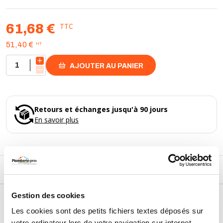
- plage de mesure : 0 à 130°C :
- hauteur totale : 160 mm :
- tube fileté 15/21
TTC
61,68 €
- longueur 45 mm
HT
51,40 €
- graduation de 0 à 120°C
- plongeur mâle 1/2
AJOUTER AU PANIER
Retours et échanges jusqu'à 90 jours
En savoir plus
DESCRIPTIF
Gestion des cookies
DÉTAILS TECHNIQUES
Les cookies sont des petits fichiers textes déposés sur
Type de produit
Thermomètre
votre ordinateur lors de votre navigation sur internet.