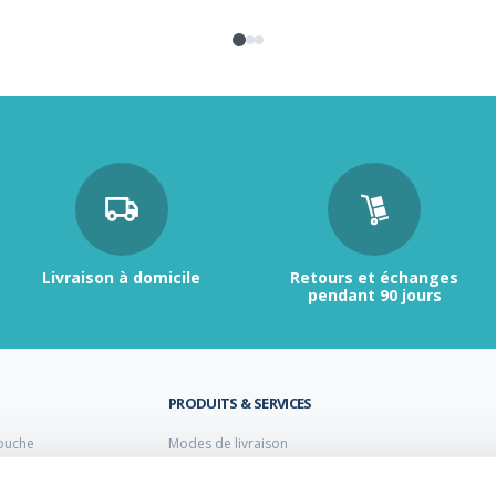
Livraison à domicile
Retours et échanges
pendant 90 jours
PRODUITS & SERVICES
ouche
Modes de livraison
Retour et échange
s laiton de plomberie
Moyens de paiement