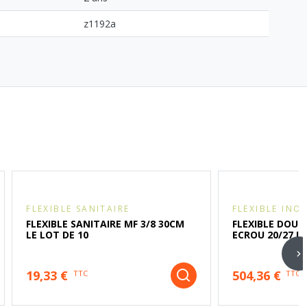
z1192a
FLEXIBLE SANITAIRE
FLEXIBLE INO
FLEXIBLE SANITAIRE MF 3/8 30CM
FLEXIBLE DOUB
LE LOT DE 10
ECROU 20/27 L 
19,33 €
504,36 €
TTC
TTC