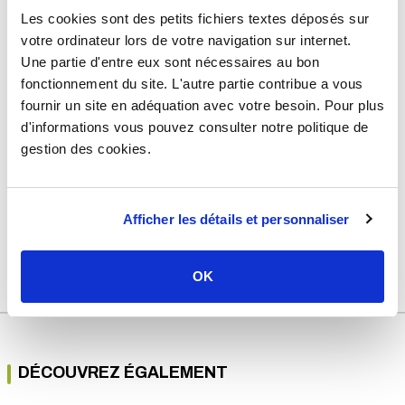
DÉTAILS TECHNIQUES
Les cookies sont des petits fichiers textes déposés sur
votre ordinateur lors de votre navigation sur internet.
Type de produit
Accessoire chauffage
Une partie d'entre eux sont nécessaires au bon
Usage
Chauffe-eau
fonctionnement du site. L'autre partie contribue a vous
fournir un site en adéquation avec votre besoin. Pour plus
Marque
Somatherm
d'informations vous pouvez consulter notre politique de
Matière
Cuivre
gestion des cookies.
Longueur
300 mm
Puissance (en W)
1200 W
Afficher les détails et personnaliser
Garantie
2 ans
Référence
s7447a
OK
DÉCOUVREZ ÉGALEMENT