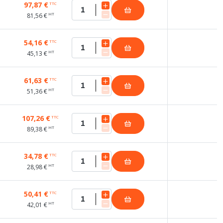
97,87 €
TTC
HT
81,56 €
54,16 €
TTC
HT
45,13 €
61,63 €
TTC
HT
51,36 €
107,26 €
TTC
HT
89,38 €
34,78 €
TTC
HT
28,98 €
50,41 €
TTC
HT
42,01 €