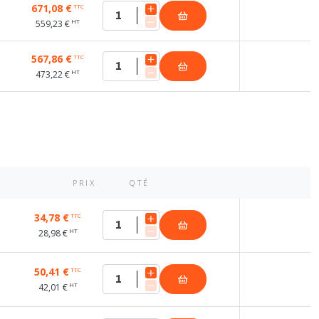
671,08 €
TTC
HT
559,23 €
567,86 €
TTC
HT
473,22 €
PRIX
QTÉ
34,78 €
TTC
HT
28,98 €
50,41 €
TTC
HT
42,01 €