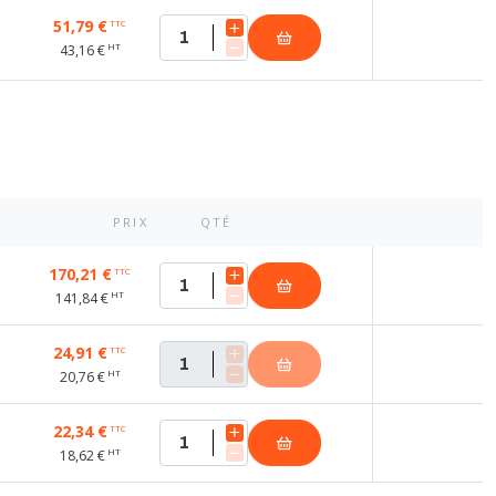
51,79 €
TTC
HT
43,16 €
PRIX
QTÉ
170,21 €
TTC
HT
141,84 €
24,91 €
TTC
HT
20,76 €
22,34 €
TTC
HT
18,62 €