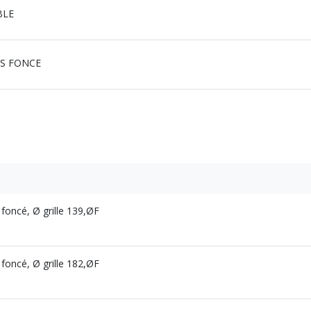
BLE
IS FONCE
 foncé, Ø grille 139,ØF
 foncé, Ø grille 182,ØF