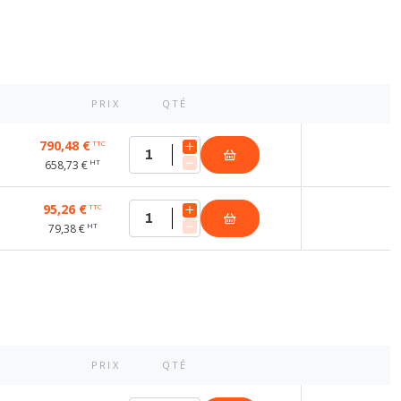
PRIX
QTÉ
790,48 €
TTC
HT
658,73 €
95,26 €
TTC
HT
79,38 €
PRIX
QTÉ