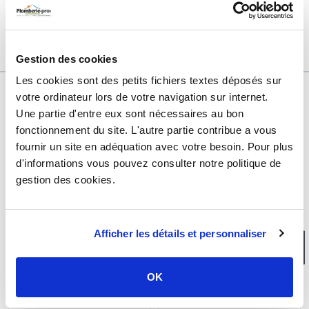
Garantie
10 ans
Référence
d402690b
Gestion des cookies
Les cookies sont des petits fichiers textes déposés sur
votre ordinateur lors de votre navigation sur internet.
Une partie d'entre eux sont nécessaires au bon
DÉCOUVREZ ÉGALEMENT
fonctionnement du site. L'autre partie contribue a vous
fournir un site en adéquation avec votre besoin. Pour plus
d'informations vous pouvez consulter notre politique de
RACCORD
RACCORD
gestion des cookies.
MULTICOUCHE À
MULTICOUCHE À
SERTIR COMAP (TH)
SERTIR COMAP (TH)
TÉ ÉGAL MULTICOUCHE
COUDE FEMELLE À
À SERTIR Ø16 - COMAP
SERTIR MULTICOUCHE
Ø16 - FEMELLE 1/2''
Afficher les détails et personnaliser
(15/21) - COMAP
OK
8,26 €
6,58 €
TTC
TTC