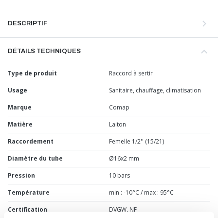
(25x2,5 mm)
Ø26 : tube Multicouche Ø ext. de 26 mm et ép. tube : 3 mm (26x3
DESCRIPTIF
mm)
Ø32 : tube Multicouche Ø ext. de 32 mm et ép. tube : 3 mm (32x3
mm)
DÉTAILS TECHNIQUES
Type de produit
Raccord à sertir
Usage
Sanitaire, chauffage, climatisation
Marque
Comap
Matière
Laiton
Raccordement
Femelle 1/2'' (15/21)
Diamètre du tube
Ø16x2 mm
Pression
10 bars
Température
min : -10°C / max : 95°C
Certification
DVGW, NF