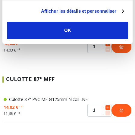
Afficher les détails et personnaliser
CULOTTE 87° FFF
OK
Culotte 87° PVC FF Ø125mm Nicoll -NF-
16,84 €
TTC
HT
14,03 €
CULOTTE 87° MFF
Culotte 87° PVC MF Ø125mm Nicoll -NF-
14,02 €
TTC
HT
11,68 €