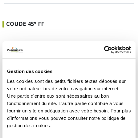
COUDE 45° FF
Coude PVC 45° FF 125 Nicoll -NF-
12,34 €
TTC
HT
10,28 €
Gestion des cookies
Les cookies sont des petits fichiers textes déposés sur
COUDE 45° MF
votre ordinateur lors de votre navigation sur internet.
Une partie d'entre eux sont nécessaires au bon
fonctionnement du site. L'autre partie contribue a vous
Coude PVC 45° MF 125 Nicoll -NF-
fournir un site en adéquation avec votre besoin. Pour plus
11,42 €
TTC
d'informations vous pouvez consulter notre politique de
HT
9,52 €
gestion des cookies.