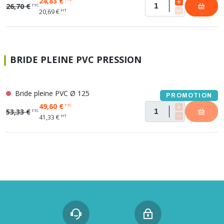
24,83 €
26,70 €
TTC
HT
20,69 €
BRIDE PLEINE PVC PRESSION
Bride pleine PVC Ø 125
PROMOTION
49,60 €
TTC
53,33 €
TTC
HT
41,33 €