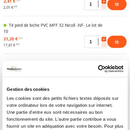
2,41 €
TTC
HT
2,01 €
Té pied de biche PVC MFF 32 Nicoll -NF- Le lot de
10
21,20 €
TTC
HT
17,67 €
Té pied de biche PVC MFF 40 Nicoll -NF-
3,05 €
TTC
HT
2,54 €
Gestion des cookies
Té pied de biche PVC MFF 40 Nicoll -NF- Le lot de
Les cookies sont des petits fichiers textes déposés sur
10
votre ordinateur lors de votre navigation sur internet.
26,80 €
TTC
Une partie d'entre eux sont nécessaires au bon
HT
22,33 €
fonctionnement du site. L'autre partie contribue a vous
fournir un site en adéquation avec votre besoin. Pour plus