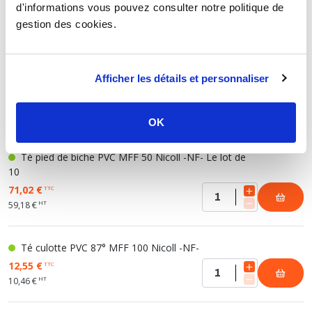
Té pied de biche PVC MFF 40-32 Nicoll -NF-
d'informations vous pouvez consulter notre politique de
3,97 €
TTC
gestion des cookies.
HT
3,31 €
Afficher les détails et personnaliser
Té pied de biche PVC MFF 50 Nicoll -NF-
8,06 €
TTC
HT
6,72 €
OK
Té pied de biche PVC MFF 50 Nicoll -NF- Le lot de
10
71,02 €
TTC
HT
59,18 €
Té culotte PVC 87° MFF 100 Nicoll -NF-
12,55 €
TTC
HT
10,46 €