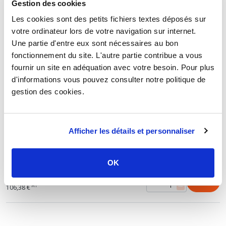
Gestion des cookies
60,66 €
TTC
Les cookies sont des petits fichiers textes déposés sur
HT
50,55 €
votre ordinateur lors de votre navigation sur internet.
Une partie d'entre eux sont nécessaires au bon
Tuyau souple tressé en PVC Ø26 - longueur 50 m
fonctionnement du site. L'autre partie contribue a vous
161,86 €
TTC
fournir un site en adéquation avec votre besoin. Pour plus
HT
134,88 €
d'informations vous pouvez consulter notre politique de
gestion des cookies.
Tuyau souple tressé en PVC Ø34 - longueur 25 m
189,83 €
TTC
Afficher les détails et personnaliser
HT
158,19 €
Tuyau souple tressé en PVC Ø42 - longueur 25 m
OK
127,66 €
TTC
HT
106,38 €