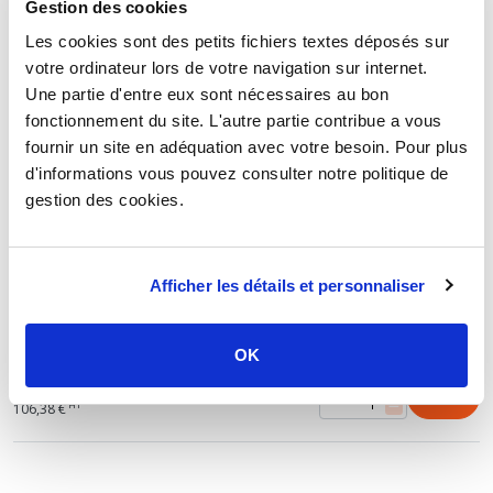
Gestion des cookies
60,66 €
TTC
Les cookies sont des petits fichiers textes déposés sur
HT
50,55 €
votre ordinateur lors de votre navigation sur internet.
Une partie d'entre eux sont nécessaires au bon
Tuyau souple tressé en PVC Ø26 - longueur 50 m
fonctionnement du site. L'autre partie contribue a vous
161,86 €
TTC
fournir un site en adéquation avec votre besoin. Pour plus
HT
134,88 €
d'informations vous pouvez consulter notre politique de
gestion des cookies.
Tuyau souple tressé en PVC Ø34 - longueur 25 m
189,83 €
TTC
Afficher les détails et personnaliser
HT
158,19 €
Tuyau souple tressé en PVC Ø42 - longueur 25 m
OK
127,66 €
TTC
HT
106,38 €