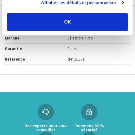
Afficher les détails et personnaliser
DÉTAILS TECHNIQUES
OK
Usage
Vide
Marque
Sélection P Pro
Garantie
2 ans
Référence
d412033a
Des experts pour vous
Paiement 100%
conseiller
sécurisé