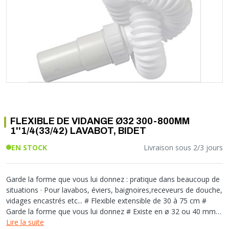
Soupape différentielle
PLOMBERIE PER
RACCORD PE (POLYÉTHYLÈNE)
SOLAIRE
EQUIPEMENT INDUSTRIEL
TRAPPE CHATIÈRE ET HUBLOT
Température
VOTRE SOLUTION CHAUFFAGE
RACCORD GALVA
PAC
COMMUNICATION
Vase d'expansion
Vanne de Température
RACCORD INOX
CHAUDIÈRE
COLLIER ET FIXATION
Vanne de zone
Vanne équilibrage
TUBE LAITON ET ECROU
TUBAGE CHEMINÉE CHAUDIÈRE POÊLE
CONNEXION
Vanne mélangeuse
TUYAU SOUPLE
CÂBLE
KIT FIXATION MURAL
GAINE
COLLECTEUR NOURRICE
ECLAIRAGE
VANNE D'ARRET
ECLAIRAGE PORTATIF
FLEXIBLE DE VIDANGE Ø32 300-800MM
ROBINET
LAMPE ET TORCHE
1''1/4(33/42) LAVABOT, BIDET
FLEXIBLE
PILES ET ACCUMULATEURS
EN STOCK
Livraison sous 2/3 jours
ETANCHÉITÉ RACCORDEMENT
BLOC DE SÉCURITÉ
FIXATION ET SUPPORT
SYSTÈMES DE SÉCURITÉ
RÉDUCTEUR DE PRESSION
VMC ET VENTILATION
Garde la forme que vous lui donnez : pratique dans beaucoup de
situations · Pour lavabos, éviers, baignoires,receveurs de douche,
COMPTEUR ET ACCESSOIRE
vidages encastrés etc... # Flexible extensible de 30 à 75 cm #
FILTRATION
Garde la forme que vous lui donnez # Existe en ø 32 ou 40 mm #
Livré avec adaptateur ABS pour collage sur tube PVC
Lire la suite