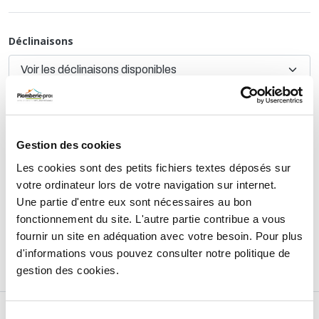
Déclinaisons
TTC
7,45 €
HT
6,21 €
Gestion des cookies
AJOUTER AU PANIER
Les cookies sont des petits fichiers textes déposés sur
votre ordinateur lors de votre navigation sur internet.
Une partie d'entre eux sont nécessaires au bon
fonctionnement du site. L'autre partie contribue a vous
Retours et échanges jusqu'à 90 jours
fournir un site en adéquation avec votre besoin. Pour plus
En savoir plus
d'informations vous pouvez consulter notre politique de
gestion des cookies.
DESCRIPTIF