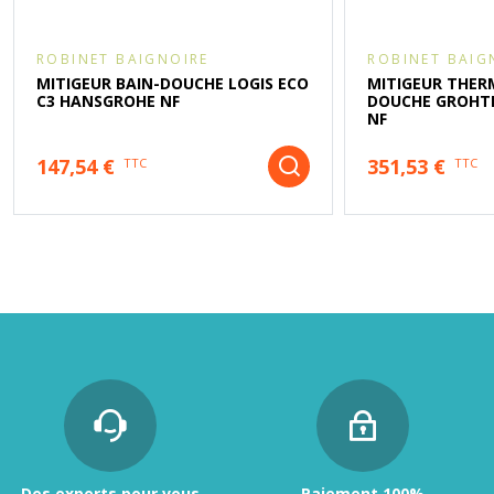
ROBINET BAIGNOIRE
ROBINET BAIG
MITIGEUR BAIN-DOUCHE LOGIS ECO
MITIGEUR THER
C3 HANSGROHE NF
DOUCHE GROHT
NF
147,54 €
351,53 €
TTC
TTC
Des experts pour vous
Paiement 100%