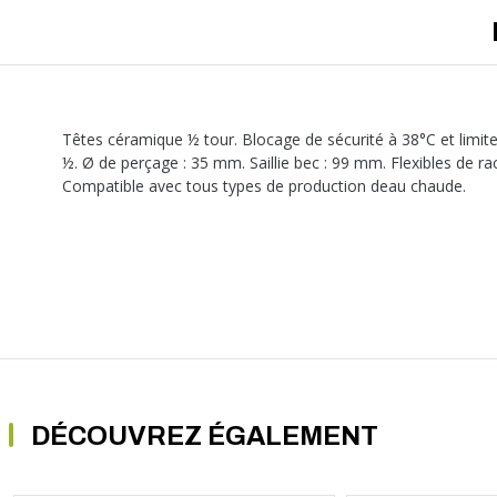
A sertir gaz
Ecrou 6 pans
Têtes céramique ½ tour. Blocage de sécurité à 38°C et limite
½. Ø de perçage : 35 mm. Saillie bec : 99 mm. Flexibles de ra
Compatible avec tous types de production deau chaude.
DÉCOUVREZ ÉGALEMENT