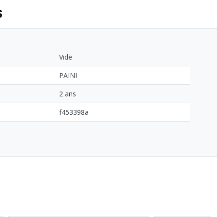
S
Vide
PAINI
2 ans
f453398a