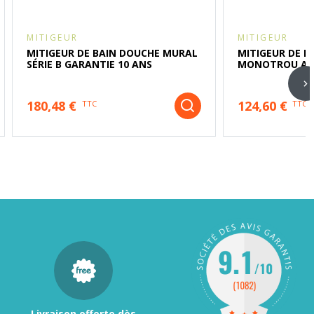
MITIGEUR
MITIGEUR
MITIGEUR DE BAIN DOUCHE MURAL
MITIGEUR DE B
SÉRIE B GARANTIE 10 ANS
MONOTROU ACCE
180,48 €
124,60 €
TTC
TTC
Livraison offerte dès