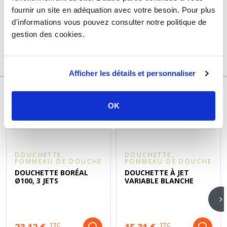
fournir un site en adéquation avec votre besoin. Pour plus
Marque
Tiemme
d'informations vous pouvez consulter notre politique de
Garantie
2 ans
gestion des cookies.
Référence
t4180336a
Afficher les détails et personnaliser
OK
DÉCOUVREZ ÉGALEMENT
DOUCHETTE,
DOUCHETTE,
POMMEAU DE DOUCHE
POMMEAU DE DOUCHE
DOUCHETTE BORÉAL
DOUCHETTE À JET
Ø100, 3 JETS
VARIABLE BLANCHE
23,12 €
15,31 €
TTC
TTC