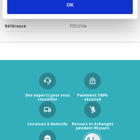
Marque
Hansgrohe
OK
Garantie
2 ans
Référence
f721210a
Des experts pour vous
Paiement 100%
conseiller
sécurisé
Livraison à domicile
Retours et échanges
pendant 90 jours