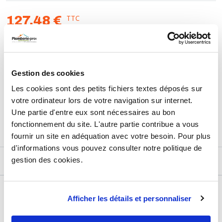
TTC
127,48 €
HT
106,23 €
AJOUTER AU PANIER
Gestion des cookies
Les cookies sont des petits fichiers textes déposés sur
Retours et échanges jusqu'à 90 jours
votre ordinateur lors de votre navigation sur internet.
En savoir plus
Une partie d'entre eux sont nécessaires au bon
fonctionnement du site. L'autre partie contribue a vous
fournir un site en adéquation avec votre besoin. Pour plus
d'informations vous pouvez consulter notre politique de
gestion des cookies.
DESCRIPTIF
DÉTAILS TECHNIQUES
Afficher les détails et personnaliser
Usage
Vide