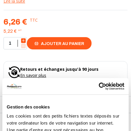
Lire la suite
(1 avis)
TTC
6,26 €
HT
5,22 €
AJOUTER AU PANIER
Retours et échanges jusqu'à 90 jours
En savoir plus
DESCRIPTIF
Gestion des cookies
Les cookies sont des petits fichiers textes déposés sur
DÉTAILS TECHNIQUES
votre ordinateur lors de votre navigation sur internet.
Une partie d'entre eux sont nécessaires au bon