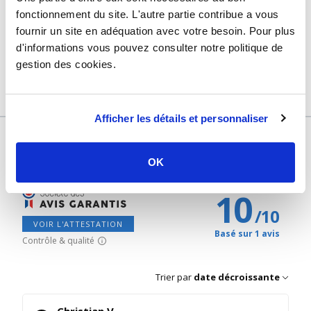
Usage
Vide
fonctionnement du site. L'autre partie contribue a vous
fournir un site en adéquation avec votre besoin. Pour plus
Marque
Somatherm
d'informations vous pouvez consulter notre politique de
Garantie
2 ans
gestion des cookies.
Référence
d642042a
Afficher les détails et personnaliser
AVIS CLIENTS
OK
10
/
10
VOIR L'ATTESTATION
Basé sur 1 avis
Contrôle & qualité
Trier par
date décroissante
Christian V.