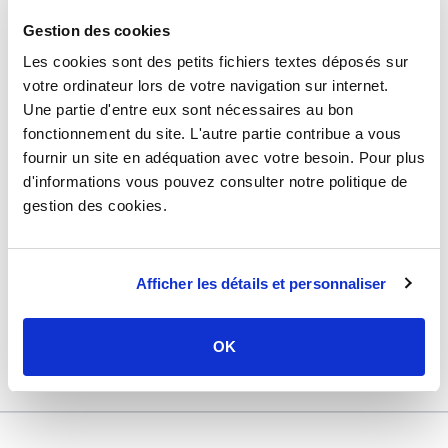
Dimensions utiles pour choisir la puissance de votre radiateur
DÉTAILS TECHNIQUES
électrique
:
Gestion des cookies
- Pièce de 10 m² : entre 700 et 1 000 W
Les cookies sont des petits fichiers textes déposés sur
Type de produit
Radiateur
- Pièce de 15 m² : entre 1 050 et 1 500 W
votre ordinateur lors de votre navigation sur internet.
- Pièce de 20 m² : entre 1 400 et 2 000 W
Usage
Chauffage
- Pièce de 30 m² : entre 2 100 et 3 000 W
Une partie d'entre eux sont nécessaires au bon
Marque
Atlantic
fonctionnement du site. L'autre partie contribue a vous
fournir un site en adéquation avec votre besoin. Pour plus
Matière
Aluminium
d'informations vous pouvez consulter notre politique de
Dimension
H : 962 x l : 467 x P : 117 mm
gestion des cookies.
Puissance
1000 W
Surface de chauffe indicative
10 à 12
Afficher les détails et personnaliser
(en m2)
Garantie
2 ans
OK
Référence
d202631a